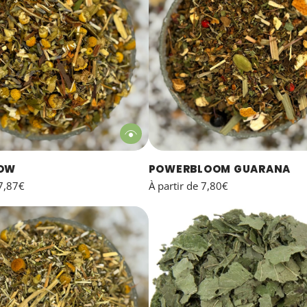
LOW
POWERBLOOM GUARANA
7,87€
À partir de
7,80€