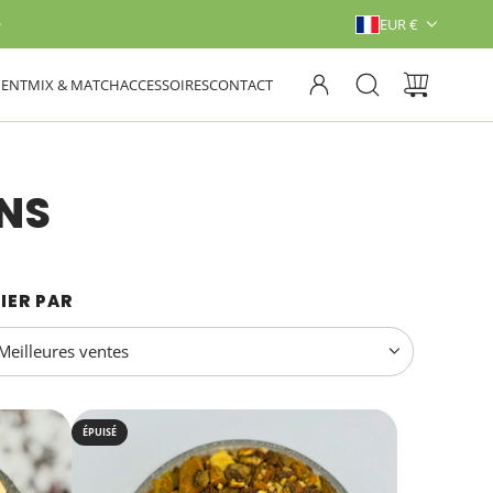
EUR €
ENT
MIX & MATCH
ACCESSOIRES
CONTACT
ONS
IER PAR
ÉPUISÉ