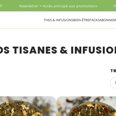
Newsletter = Accès anticipé aux promotions
THES & INFUSIONS
BIEN-ÊTRE
PACKS
ABONNEM
S TISANES & INFUSI
TR