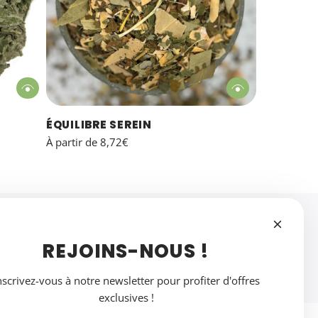
ÉQUILIBRE SEREIN
À partir de
8,72€
APPROUVÉ PAR NOS CLIENTS
REJOINS-NOUS !
Un thé qui séduit au fil des dégustations
nscrivez-vous à notre newsletter pour profiter d'offres
exclusives !